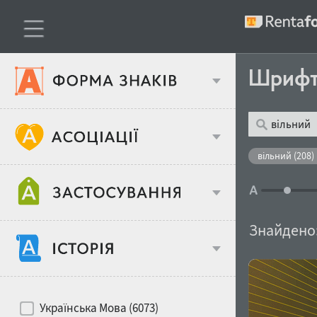
Шриф
Тип шрифтів
вільний (208)
Віковий стереотип
Жирність
Знайдено
Об'єкт дизайну
Ширина
Хіти десятиліть
Місце у макеті
Українська Мова (6073)
Гендерний стереотип