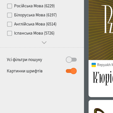
Контраст
Російська Мова (6229)
Білоруська Мова (6197)
Носій
Англійська Мова (6514)
1900
1910
Іспанська Мова (5726)
Характер і поведінка
Усі фільтри пошуку
Repyakh 
1920
1930
Картинки шрифтів
1940
1950