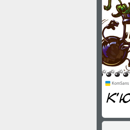
1960
1970
1980
1990
KomSans 
2000
2010